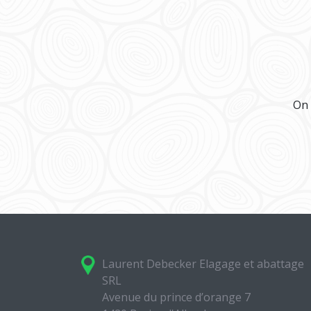
On 
Laurent Debecker Elagage et abattage
SRL
Avenue du prince d’orange 7