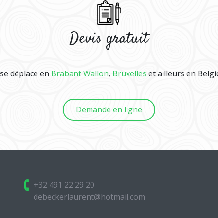
Devis gratuit
se déplace en
Brabant Wallon
,
Bruxelles
et ailleurs en Belgi
Demande en ligne
+32 491 22 29 20
debeckerlaurent@hotmail.com